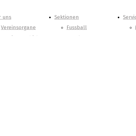
 uns
Sektionen
Servi
Vereinsorgane
Fussball
Vereinsgeschichte
Kegeln
Nachhaltigkeit
Langlauf
Volleyball
Golf
Tennis
Laufen
Unfallversicherung