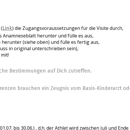
Nachhaltigkeit
Langlauf
St
Volleyball
Sp
 (
Link
) die Zugangsvoraussetzungen für die Visite durch,
as Anamneseblatt herunter und fülle es aus,
 herunter (siehe oben) und fülle es fertig aus,
Golf
Vi
ss in original unterschrieben sein),
mit!
Tennis
Me
lche Bestimmungen auf Dich zutreffen.
renzen brauchen ein Zeugnis vom Basis-Kinderarzt od
Laufen
re
Unfallversicherung
Sp
.07. bis 30.06.) , d.h. der Athlet wird zwischen Juli und Ende 