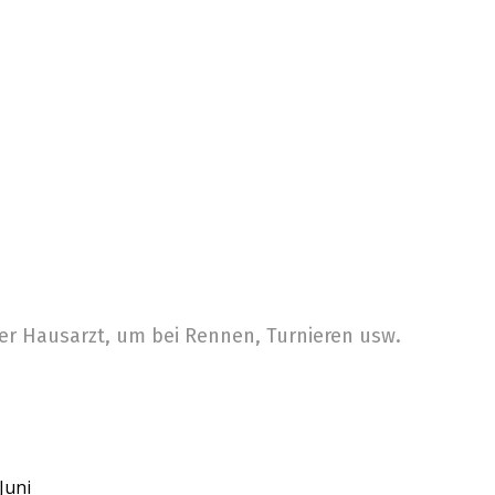
euererklärung
Sportbus
reservieren
ortmedizinische
site
hrzweckplatz
er Hausarzt, um bei Rennen, Turnieren usw.
servieren
ort-Bus
Juni