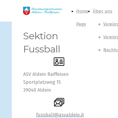
Home
Über uns
Page
Verein
Sektion
Verein
Fussball
Nachha
ASV Aldein Raiffeisen
Sportplatzweg 15
39040 Aldein
fussball@asvaldein.it